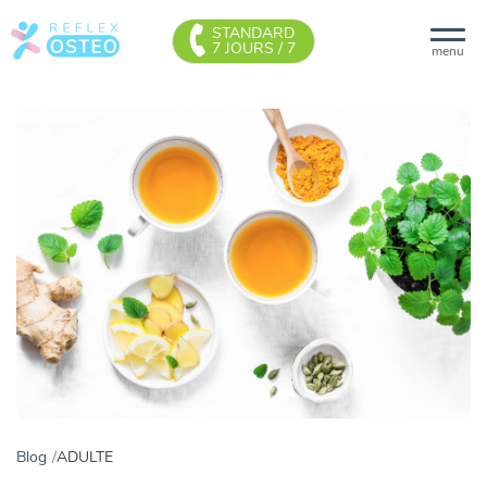
STANDARD
7 JOURS / 7
menu
Blog
ADULTE