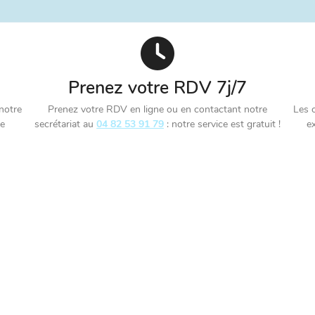
Prenez votre RDV 7j/7
 notre
Prenez votre RDV en ligne ou en contactant notre
Les o
ce
secrétariat au
04 82 53 91 79
: notre service est gratuit !
e