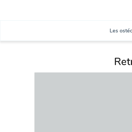
Les osté
Ret