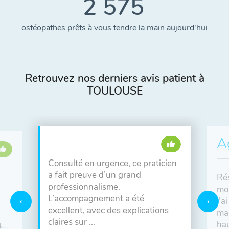
2 575
ostéopathes prêts à vous tendre la main aujourd'hui
Retrouvez nos derniers avis patient à
TOULOUSE
A
Consulté en urgence, ce praticien
a fait preuve d’un grand
Rés
professionnalisme.
mob
L’accompagnement a été
j'a
excellent, avec des explications
mai
claires sur ...
hau