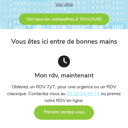
Voir plus
Colomiers
Voir tous les ostéopathes à TOULOUSE
Empalot
Lapeyrouse-Fossat
Vous êtes ici entre de bonnes mains
Matabiau
Minimes
Mon rdv, maintenant
Muret
Obtenez un RDV 7j/7, pour une urgence ou un RDV
classique. Contactez nous au
05 35 54 49 74
ou prenez
Ramonville
votre RDV en ligne.
Prendre rendez-vous
Rangueil
Sept Deniers