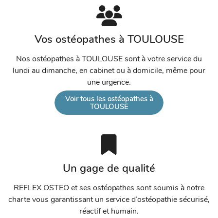
Villeneuve-Tolosane
Vos ostéopathes à TOULOUSE
Tournefeuille
Nos ostéopathes à TOULOUSE sont à votre service du
lundi au dimanche, en cabinet ou à domicile, même pour
Arènes
une urgence.
Voir tous les ostéopathes à
Pont des demoiselles
TOULOUSE
Côte pavée
Les Carmes
Un gage de qualité
Fronton
REFLEX OSTEO et ses ostéopathes sont soumis à notre
charte vous garantissant un service d’ostéopathie sécurisé,
Saint-Sulpice
réactif et humain.