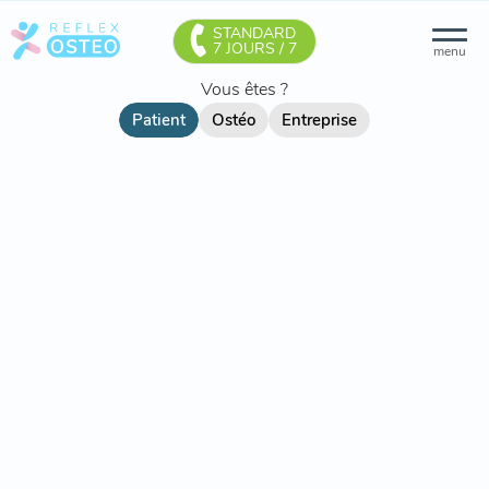
STANDARD
7 JOURS / 7
menu
Vous êtes ?
Patient
Ostéo
Entreprise