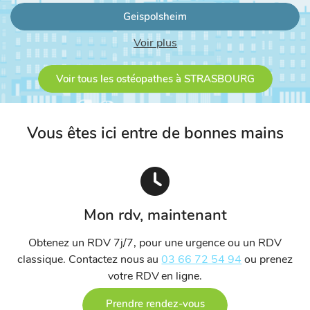
Geispolsheim
Voir plus
Neudorf
Voir tous les ostéopathes à STRASBOURG
Rosheim
Strasbourg centre gare.
Vous êtes ici entre de bonnes mains
Vendenheim
Merkwiller-Pechelbronn
Mon rdv, maintenant
Hœrdt
Obtenez un RDV 7j/7, pour une urgence ou un RDV
classique. Contactez nous au
03 66 72 54 94
ou prenez
Truchtersheim
votre RDV en ligne.
Prendre rendez-vous
Oberhausbergen