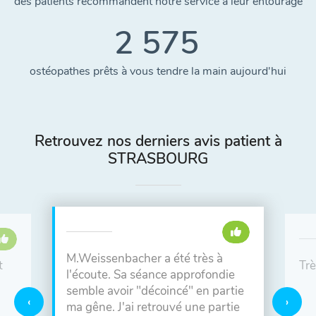
des patients recommandent notre service à leur entourage
2 575
ostéopathes prêts à vous tendre la main aujourd'hui
Retrouvez nos derniers avis patient à
STRASBOURG
M.Weissenbacher a été très à
t
Trè
l'écoute. Sa séance approfondie
semble avoir "décoincé" en partie
ma gêne. J'ai retrouvé une partie