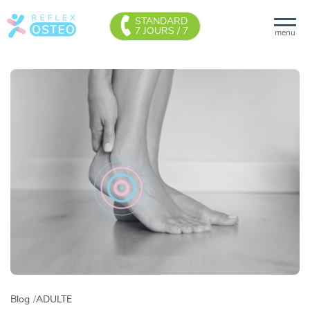
STANDARD
7 JOURS / 7
menu
Blog
ADULTE