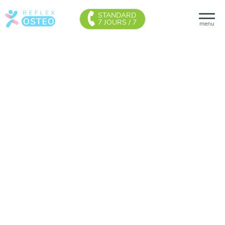
STANDARD
7 JOURS / 7
menu