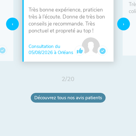
Trè
Très bonne expérience, praticien
col
très à l’écoute. Donne de très bon
conseils je recommande. Très
ponctuel et propreté au top !
Consultation du
05/08/2026 à Orléans
2
/
20
Découvrez tous nos avis patients