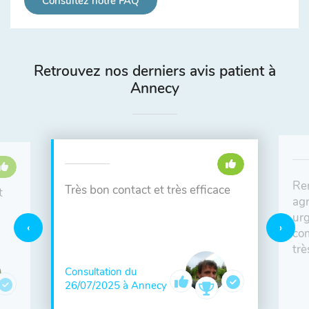
Consultez notre FAQ
Retrouvez nos derniers avis patient à
Annecy
Ren
Très bon contact et très efficace
t
agr
urg
com
trè
Consultation du
26/07/2025 à Annecy