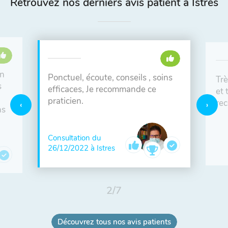
Retrouvez nos derniers avis patient à Istres
en
Ponctuel, écoute, conseils , soins
Trè
s
efficaces, Je recommande ce
et 
praticien.
re
ns
Consultation du
26/12/2022 à Istres
2
/
7
Découvrez tous nos avis patients