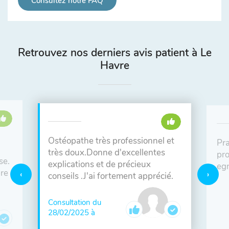
Consultez notre FAQ
Retrouvez nos derniers avis patient à Le
Havre
Ostéopathe très professionnel et
Pra
très doux.Donne d'excellentes
pro
se.
explications et de précieux
eg
bre
conseils .J'ai fortement apprécié.
Consultation du
28/02/2025 à