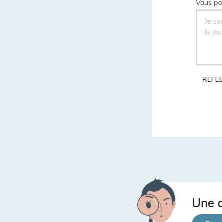
Vous po
REFLE
Une q