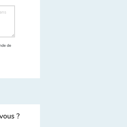
nde de
vous ?