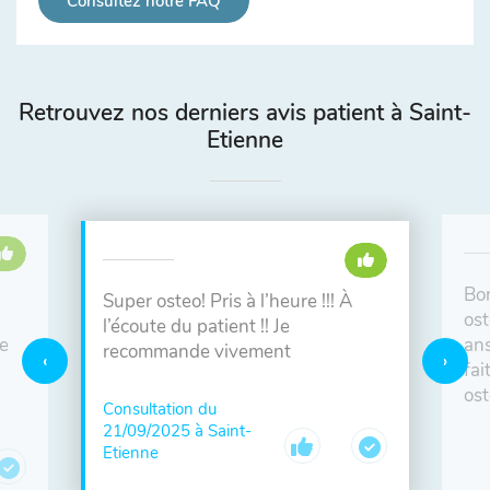
Consultez notre FAQ
Retrouvez nos derniers avis patient à Saint-
Etienne
Bon
Super osteo! Pris à l’heure !!! À
ost
l’écoute du patient !! Je
e
ans
recommande vivement
fai
ost
Consultation du
21/09/2025 à Saint-
Etienne