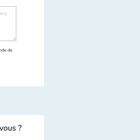
nde de
vous ?