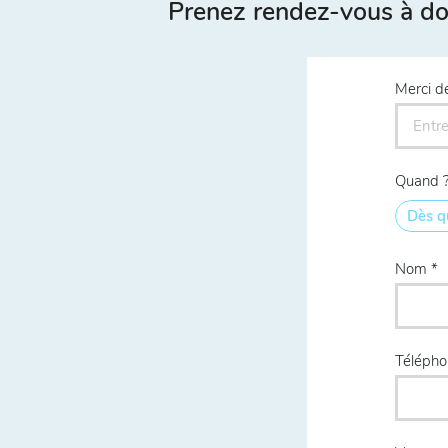
Prenez rendez-vous à d
Merci d
Quand 
Dès q
Nom
Téléph