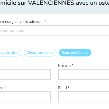
omicile sur VALENCIENNES avec un osté
e renseigner votre adresse :
?
ue possible
Choisir une date
Sans préférence
Prénom
one
Email