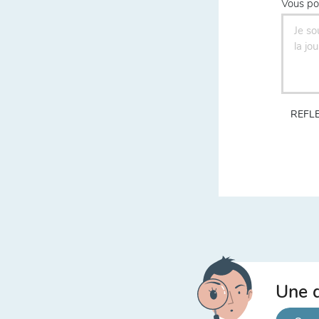
Vous po
REFLE
Une q