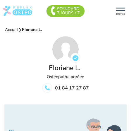
STANDARD
7 JOURS / 7
menu
Accueil
Floriane L.
Floriane L.
Ostéopathe agréée
01 84 17 27 87