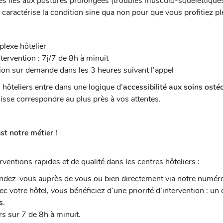
es liés aux postures prolongées (troubles musculo-squelettiques
 caractérise la condition sine qua non pour que vous profitiez p
plexe hôtelier
ntervention : 7j/7 de 8h à minuit
tion sur demande dans les 3 heures suivant l’appel
hôteliers entre dans une logique d’
accessibilité aux soins ost
uisse correspondre au plus près à vos attentes.
st notre métier !
ntions rapides et de qualité dans les centres hôteliers :
endez-vous auprès de vous ou bien directement via notre numér
c votre hôtel, vous bénéficiez d’une priorité d’intervention : un
s
.
s sur 7 de 8h à minuit.