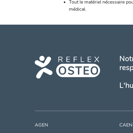
Tout le matériel nécessaire po
médical.
Notr
resp
L'h
AGEN
CAEN