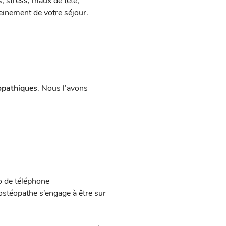
, stress, maux de tête,
leinement de votre séjour.
éopathiques
. Nous l’avons
o de téléphone
 ostéopathe s’engage à être sur