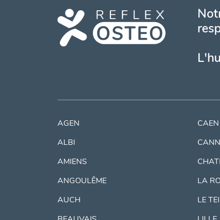
Notr
resp
L'h
AGEN
CAEN
ALBI
CANN
AMIENS
CHAT
ANGOULÊME
LA R
AUCH
LE TE
BEAUVAIS
LILLE