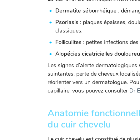
Dermatite séborrhéique
: démang
Psoriasis
: plaques épaisses, doul
classiques.
Folliculites
: petites infections des
Alopécies cicatricielles douloure
Les signes d’alerte dermatologiques 
suintantes, perte de cheveux localisée
réorienter vers un dermatologue. Pour 
capillaire, vous pouvez consulter
Dr E
Anatomie fonctionnelle
du cuir chevelu
Le cuir chevelu est constitué de plusi