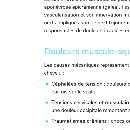
aponévrose épicrânienne (galea), tissu
vascularisation et son innervation mul
nerfs impliqués sont le
nerf trijumea
responsables de douleurs irradiées en
Douleurs musculo-sque
Les causes mécaniques représentent 
chevelu :
Céphalées de tension
: douleurs d
parfois sur le scalp.
Tensions cervicales et musculair
une douleur occipitale remontant s
Traumatismes crâniens
: chocs o