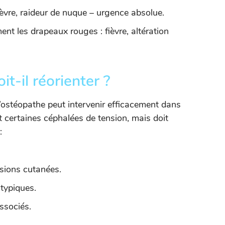
ièvre, raideur de nuque – urgence absolue.
ement les drapeaux rouges : fièvre, altération
t-il réorienter ?
 L’ostéopathe peut intervenir efficacement dans
 certaines céphalées de tension, mais doit
:
ésions cutanées.
typiques.
ssociés.