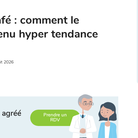
fé : comment le
venu hyper tendance
ût 2026
 agréé
Prendre un
RDV