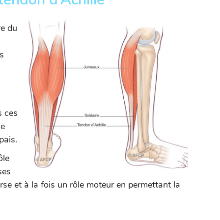
re du
s
s ces
le
pais.
ôle
ses
rse et à la fois un rôle moteur en permettant la