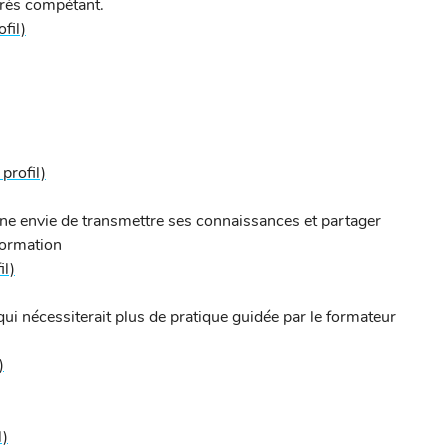
très compétant.
ofil)
 profil)
une envie de transmettre ses connaissances et partager
formation
il)
i nécessiterait plus de pratique guidée par le formateur
)
l)