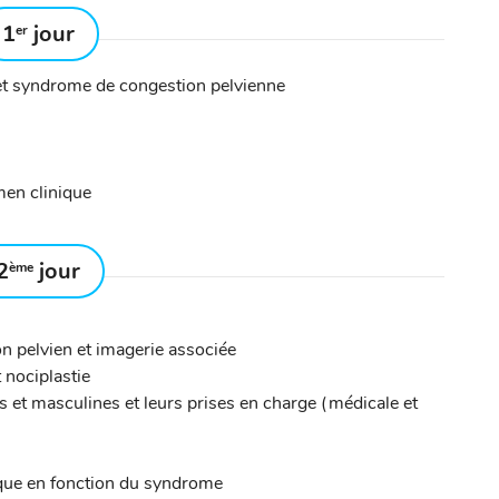
1
jour
er
et syndrome de congestion pelvienne
amen clinique
2
jour
ème
 pelvien et imagerie associée
 nociplastie
es et masculines et leurs prises en charge (médicale et
ique en fonction du syndrome