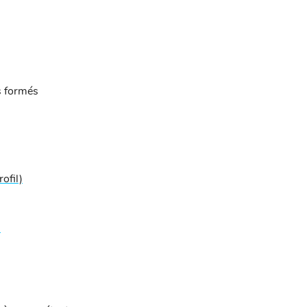
s formés
rofil)
)