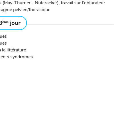
May-Thurner - Nutcracker), travail sur l’obturateur
hragme pelvien/thoracique
3
jour
ème
ques
ques
la littérature
érents syndromes