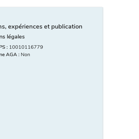
s, expériences et publication
ns légales
S :
10010116779
ne AGA :
Non