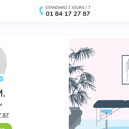
STANDARD 7 JOURS / 7
01 84 17 27 87
M.
ée
7 87
ous