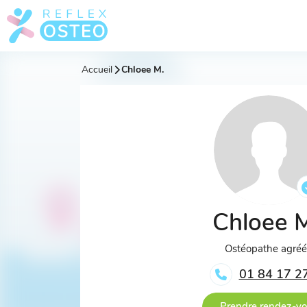
Accueil
Chloee M.
Chloee 
Ostéopathe agré
01 84 17 2
Prendre rendez-v