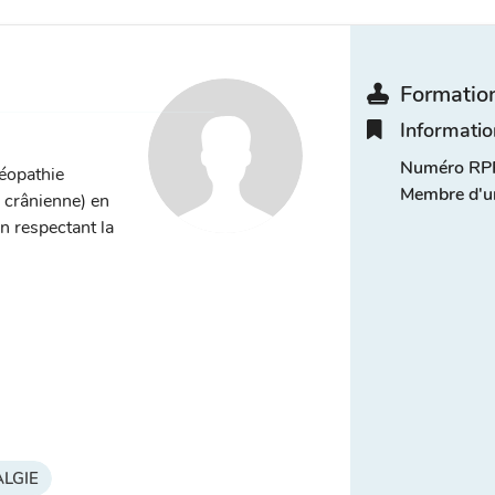
Formation
Informatio
Numéro RPP
téopathie
Membre d'u
, crânienne) en
n respectant la
LGIE