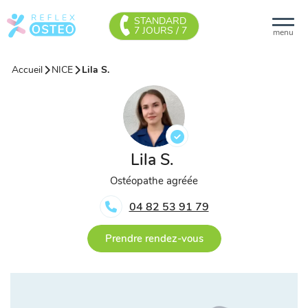
STANDARD
7 JOURS / 7
menu
Accueil
NICE
Lila S.
Lila S.
Ostéopathe agréée
04 82 53 91 79
Prendre rendez-vous