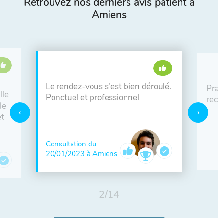
Retrouvez nos derniers avis patient à
Amiens
Le rendez-vous s'est bien déroulé.
Pra
lle
Ponctuel et professionnel
re
le
et
Consultation du
20/01/2023 à Amiens
2
/
14