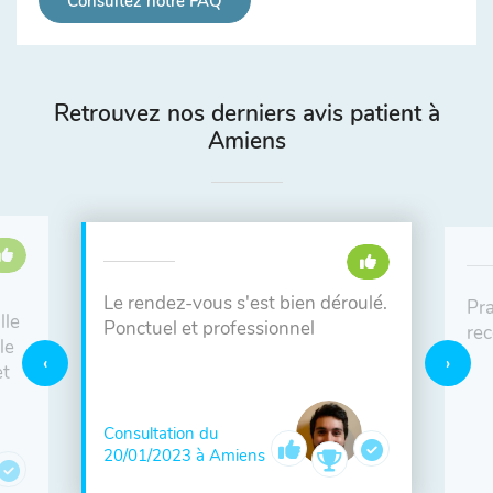
Consultez notre FAQ
Retrouvez nos derniers avis patient à
Amiens
Le rendez-vous s'est bien déroulé.
Pra
lle
Ponctuel et professionnel
re
le
et
Consultation du
20/01/2023 à Amiens