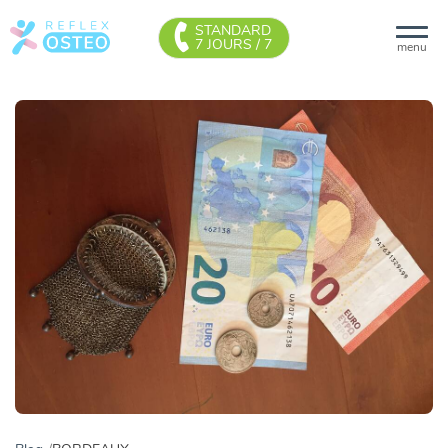
STANDARD
7 JOURS / 7
menu