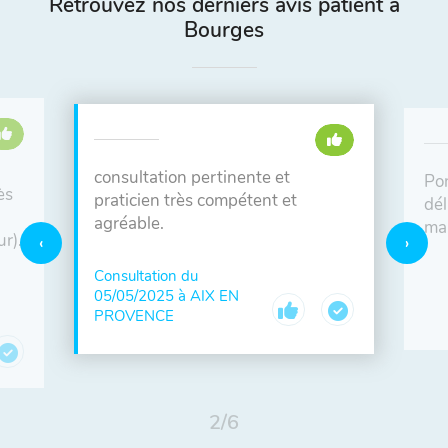
Retrouvez nos derniers avis patient à
Bourges
consultation pertinente et
Pon
ès
praticien très compétent et
dél
agréable.
man
r).
Consultation du
05/05/2025 à AIX EN
PROVENCE
2
/
6