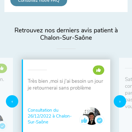
Consultez notre FAQ
Retrouvez nos derniers avis patient à
Chalon-Sur-Saône
n.
Sat
Très bien ,moi si j'ai besoin un jour
con
je retournerai sans problème
par
pas
vou
Consultation du
26/12/2022 à Chalon-
Sur-Saône