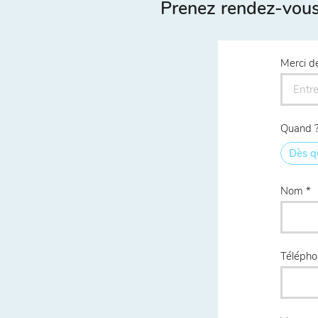
Prenez rendez-vous 
Merci d
Quand 
Dès q
Nom
Téléph