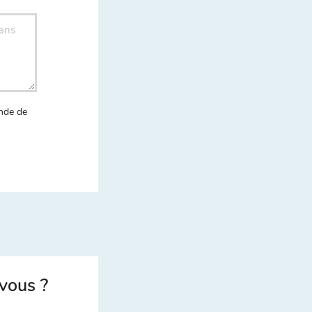
nde de
vous ?