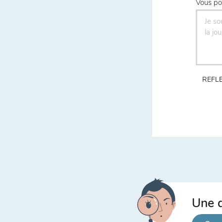
Vous po
REFLE
Une q