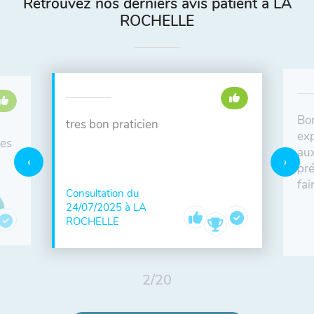
Retrouvez nos derniers avis patient à LA
ROCHELLE
Bo
tres bon praticien
exp
les
aux
pré
fai
Consultation du
24/07/2025 à LA
ROCHELLE
2
/
20