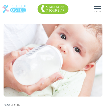
STANDARD
7 JOURS / 7
menu
Blog
LYON