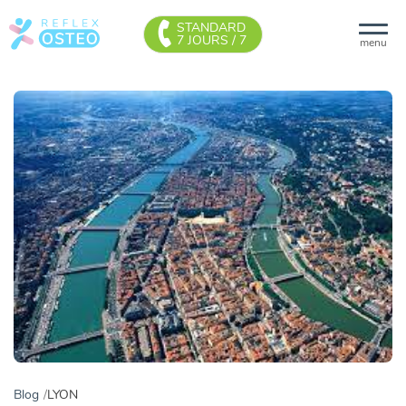
STANDARD
7 JOURS / 7
menu
Blog
LYON