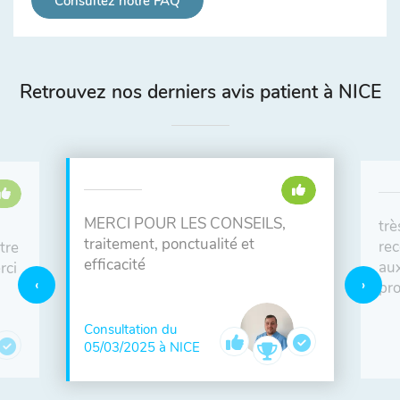
Consultez notre FAQ
Retrouvez nos derniers avis patient à NICE
MERCI POUR LES CONSEILS,
trè
traitement, ponctualité et
re
tre
efficacité
aux
rci
pro
Consultation du
05/03/2025 à NICE