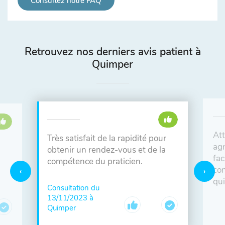
Consultez notre FAQ
Retrouvez nos derniers avis patient à
Quimper
Att
Très satisfait de la rapidité pour
agr
obtenir un rendez-vous et de la
fac
compétence du praticien.
con
qui
Consultation du
13/11/2023 à
Quimper