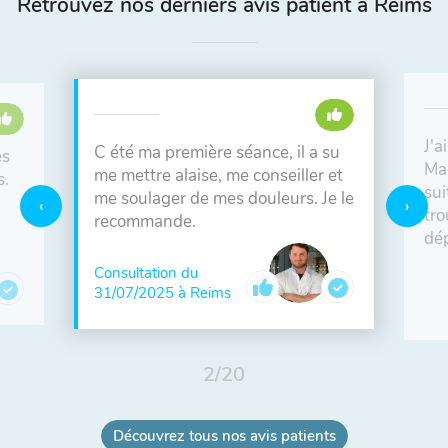
Retrouvez nos derniers avis patient à Reims
J'a
C été ma première séance, il a su
es
Ma
me mettre alaise, me conseiller et
s.
sui
me soulager de mes douleurs. Je le
tro
recommande.
dép
Consultation du
31/07/2025 à Reims
2
/
20
Découvrez tous nos avis patients