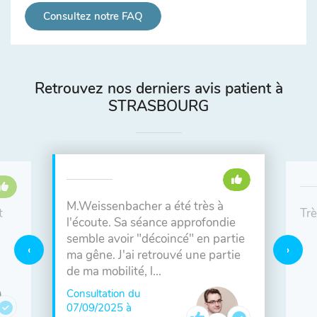
Consultez notre FAQ
Retrouvez nos derniers avis patient à
STRASBOURG
M.Weissenbacher a été très à
t
Trè
l'écoute. Sa séance approfondie
semble avoir "décoincé" en partie
ma gêne. J'ai retrouvé une partie
de ma mobilité, l...
Consultation du
07/09/2025 à