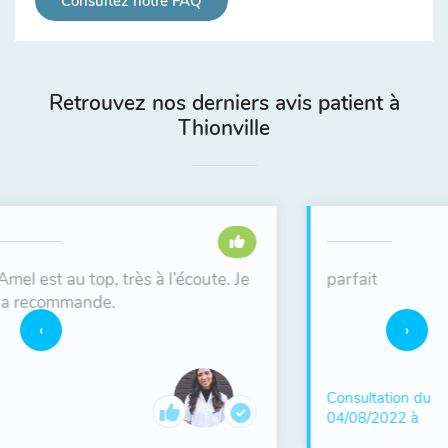
Consultez notre FAQ
Retrouvez nos derniers avis patient à
Thionville
parfait
El
. Je
bi
su
av
Consultation du
04/08/2022 à