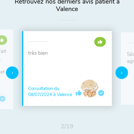
Retrouvez nos derniers avis patient à
Valence
ait
très bien
Séa
…
ag
 et
Consultation du
08/07/2024 à Valence
2
/
19