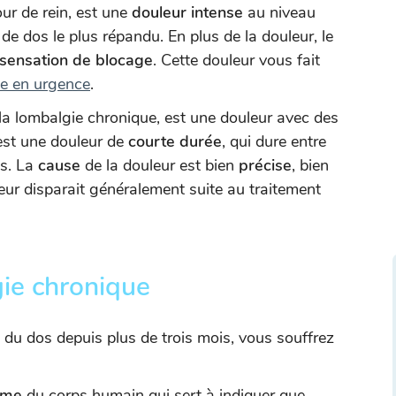
r de rein, est une
douleur intense
au niveau
l de dos le plus répandu. En plus de la douleur, le
sensation de blocage
. Cette douleur vous fait
e en urgence
.
la lombalgie chronique, est une douleur avec des
’est une douleur de
courte durée
, qui dure entre
es. La
cause
de la douleur est bien
précise
, bien
eur disparait généralement suite au traitement
gie chronique
 du dos depuis plus de trois mois, vous souffrez
rme
du corps humain qui sert à indiquer que