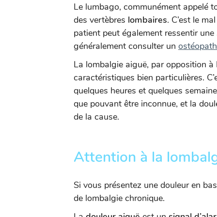
Le lumbago, communément appelé tou
des vertèbres
lombaires
. C’est le ma
patient peut également ressentir une
généralement consulter un
ostéopath
La lombalgie aiguë, par opposition à 
caractéristiques bien particulières. C
quelques heures et quelques semain
que pouvant être inconnue, et la doul
de la cause.
Attention à la lombal
Si vous présentez une douleur en bas
de lombalgie chronique.
La
douleur aiguë
est un
signal d’ala