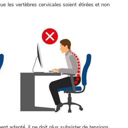
ue les vertèbres cervicales soient étirées et non
ent adapté, il ne doit plus subsister de tensions.