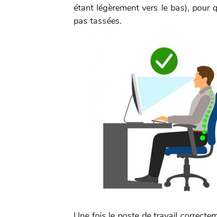
étant légèrement vers le bas), pour q
pas tassées.
Une fois le poste de travail correctem