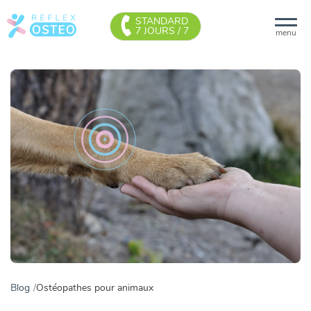
STANDARD
7 JOURS / 7
menu
Blog
Ostéopathes pour animaux