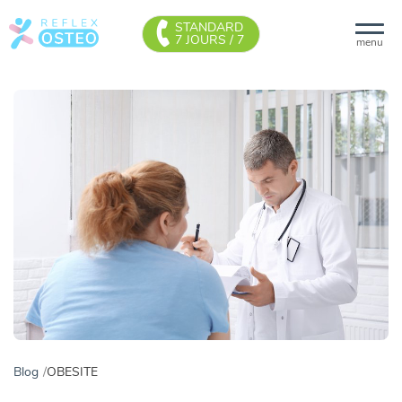
STANDARD
7 JOURS / 7
menu
Blog
OBESITE