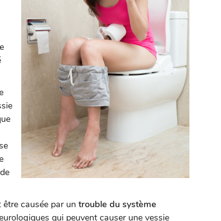
i
re
é
e
ssie
que
 se
e
 de
t être causée par un
trouble du système
neurologiques qui peuvent causer une vessie