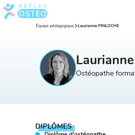
Équipe pédagogique
Laurianne PINLOCHE
Lauriann
Ostéopathe format
DIPLÔMES
Diplôme d'ostéopathe