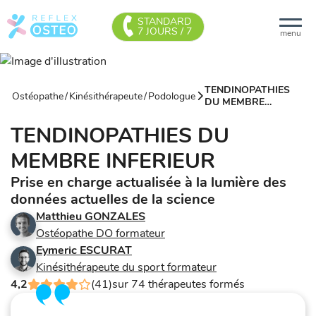
STANDARD
7 JOURS / 7
menu
TENDINOPATHIES
Ostéopathe
/
Kinésithérapeute
/
Podologue
DU MEMBRE
INFERIEUR
TENDINOPATHIES DU
MEMBRE INFERIEUR
Prise en charge actualisée à la lumière des
données actuelles de la science
Matthieu GONZALES
Ostéopathe DO formateur
Eymeric ESCURAT
Kinésithérapeute du sport formateur
4,2
(41)
sur 74 thérapeutes formés