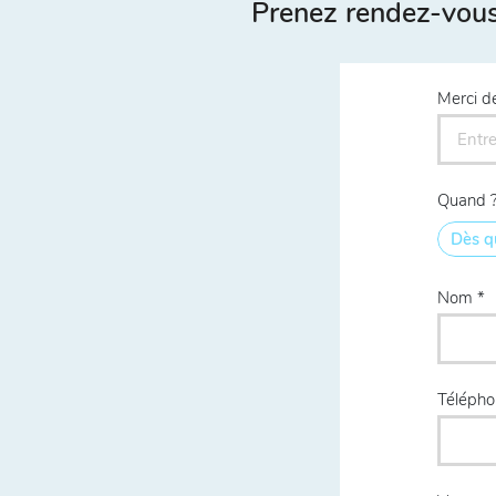
Prenez rendez-vous 
Merci d
Quand 
Dès q
Nom
Téléph