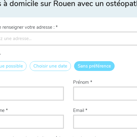
à domicile sur Rouen avec un ostéopat
e renseigner votre adresse :
?
ue possible
Choisir une date
Sans préférence
Prénom
one
Email