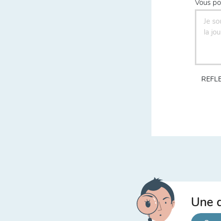
Vous po
REFLE
Une q