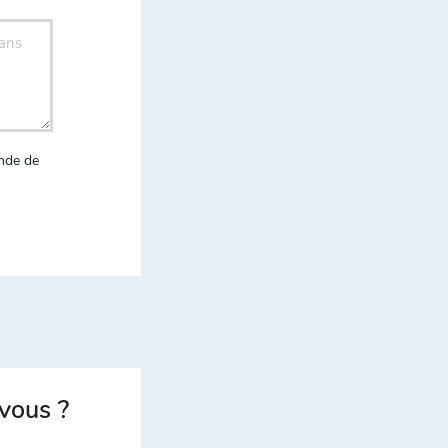
nde de
vous ?