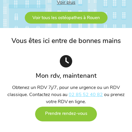
Voir plus
Feuquières 60
Voir tous les ostéopathes à Rouen
Sotteville-lès-Rouen
Rouen
Vous êtes ici entre de bonnes mains
Isneauville
Mon rdv, maintenant
Obtenez un RDV 7j/7, pour une urgence ou un RDV
classique. Contactez nous au
02 85 52 40 82
ou prenez
votre RDV en ligne.
Prendre rendez-vous