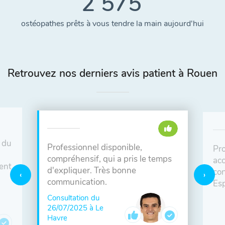
2 575
ostéopathes prêts à vous tendre la main aujourd'hui
Retrouvez nos derniers avis patient à Rouen
 du
Professionnel disponible,
Pro
compréhensif, qui a pris le temps
acc
ent
d'expliquer. Très bonne
con
n
communication.
Esp
Consultation du
26/07/2025 à Le
Havre