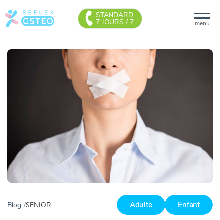
STANDARD
7 JOURS / 7
menu
Adulte
Enfant
Blog
SENIOR