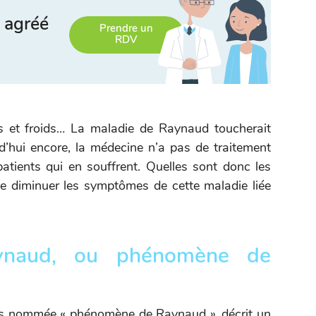
 agréé
Prendre un
RDV
cs et froids… La maladie de Raynaud toucherait
d’hui encore, la médecine n’a pas de traitement
patients qui en souffrent. Quelles sont donc les
de diminuer les symptômes de cette maladie liée
ynaud, ou phénomène de
is nommée « phénomène de Raynaud », décrit un