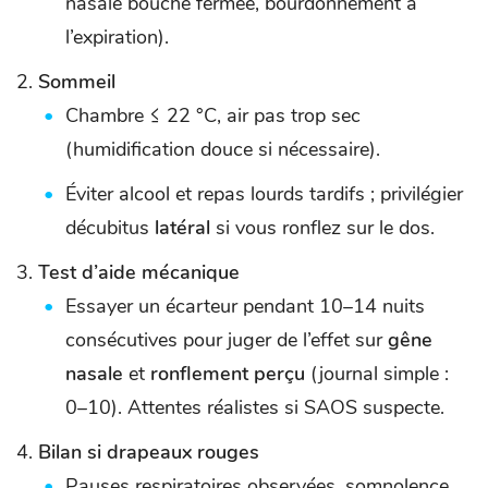
nasale bouche fermée, bourdonnement à
l’expiration).
Sommeil
Chambre ≤ 22 °C, air pas trop sec
(humidification douce si nécessaire).
Éviter alcool et repas lourds tardifs ; privilégier
décubitus
latéral
si vous ronflez sur le dos.
Test d’aide mécanique
Essayer un écarteur pendant 10–14 nuits
consécutives pour juger de l’effet sur
gêne
nasale
et
ronflement perçu
(journal simple :
0–10). Attentes réalistes si SAOS suspecte.
Bilan si drapeaux rouges
Pauses respiratoires observées, somnolence